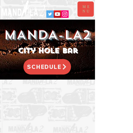
ME
NU
MANDA-LA2
​city hole bar
SCHEDULE