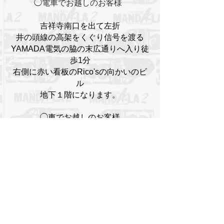
◯
電車でお越しのお客様
d
吉祥寺南口を出て左折
井の頭線の高架をくぐり信号を渡る
YAMADA電気の脇の末広通りへ入り徒
歩1分
右側に赤い看板のRico'sの向かいのビ
ル
地下１階になります。
◯車でお越しのお客様
​マンダラ２の駐車場はありません。
近隣のパーキングをご利用ください。
東京都武蔵野市吉祥寺南町2−8−6第18
通南ビル地下１階