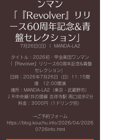
ンマン
「『Revolver』リリ
ース60周年記念&青
盤セレクション」
7月26日(日)
  |  
MANDA-LA2
タイトル：2026初・甲虫楽団ワンマン
「『Revolver』リリース60周年記念&青盤
セレクション」
日時：2026年7月26日（日）11:15開
場 12:00開演
場所：MANDA-LA2（東京・武蔵野市）
ＪＲ中央線/井の頭線 吉祥寺駅 南口徒歩2分
料金：3000円（1ドリンク別）
→ご予約フォーム
https://blog.kouchu.info/2026/04/2026
0726info.html