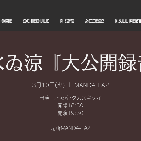
HOME
SCHEDULE
NEWS
ACCESS
HALL REN
°水ゐ涼『大公開録
3月10日(火)
  |  
MANDA-LA2
出演 水ゐ涼/タカスギケイ
開場18:30
開演19:30
場所MANDA-LA2