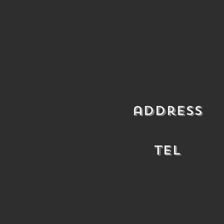
​address
​TEL