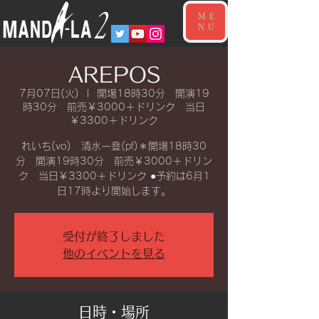
ME
NU
AREPOS
7月07日(火)
  |  
開場18時30分 開演19
時30分 前売￥3000＋ドリンク 当日
￥3300＋ドリンク
れいち(vo) 清水一登(pf)＊開場18時30
分 開演19時30分 前売￥3000＋ドリン
ク 当日￥3300＋ドリンク ●予約は6月1
日17時より開始します。
受付が終了しました
他のイベントを見る
日時・場所