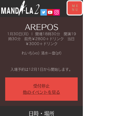
ME
NU
AREPOS
1月30日(月)
  |  
開場18時30分 開演19
時30分 前売￥2800＋ドリンク 当日
￥3000＋ドリンク
れいち(vo) 清水一登(pf)
入場予約は12月1日から開始します。
受付停止
他のイベントを見る
日時・場所