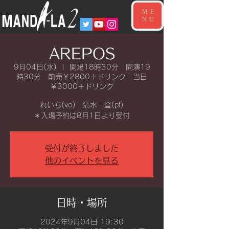
ME
NU
AREPOS
9月04日(水)
  |  
開場18時30分 開演19
時30分 前売￥2800＋ドリンク 当日
￥3000＋ドリンク
れいち(vo) 清水一登(pf)
＊入場予約は8月1日より受付
受付が終了しました
他のイベントを見る
日時・場所
2024年9月04日 19:30