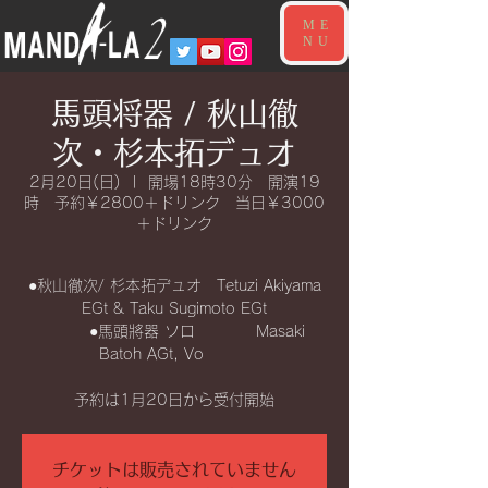
ME
NU
馬頭将器 / 秋山徹
次・杉本拓デュオ
2月20日(日)
  |  
開場18時30分 開演19
時 予約￥2800＋ドリンク 当日￥3000
＋ドリンク
●秋山徹次/ 杉本拓デュオ Tetuzi Akiyama
EGt & Taku Sugimoto EGt
●馬頭將器 ソロ Masaki
Batoh AGt, Vo
予約は1月20日から受付開始
チケットは販売されていません