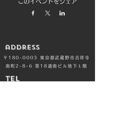
このイベントをシェア
​address
〒180-0003 東京都武蔵野市吉祥寺
南町2-8-6 第18通南ビル地下１階
​TEL
​0422-42-1579
​MANDALA Group