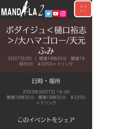
ME
NU
ボダイジュ＜樋口裕志
＞/大ハマゴロー/天元
ふみ
3月27日(月)
  |  
開場18時30分 開演19
時30分 ￥2200＋ドリンク
日時・場所
2023年3月27日 19:30
開場18時30分 開演19時30分 ￥2200
＋ドリンク
このイベントをシェア