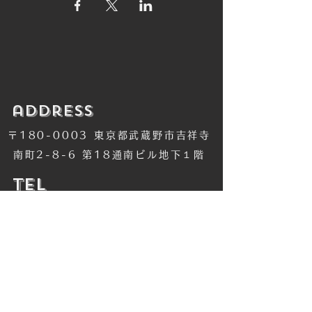
​address
〒180-0003 東京都武蔵野市吉祥寺
南町2-8-6 第18通南ビル地下１階
​TEL
​0422-42-1579
​MANDALA Group