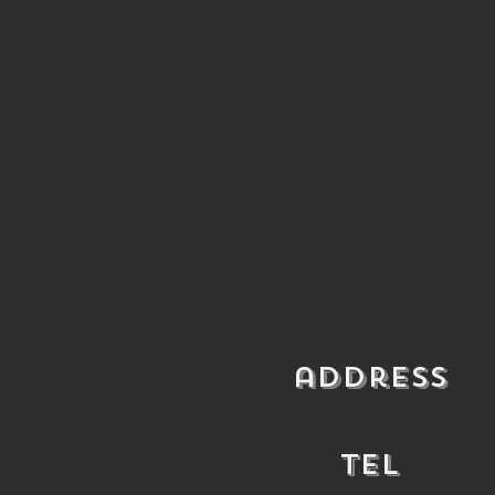
​address
​TEL