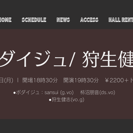
HOME
SCHEDULE
NEWS
ACCESS
HALL REN
ダイジュ/ 狩生
日(月)
  |  
開場18時30分 開演19時30分 ￥2200＋
●ボダイジュ：sansui (g.vo) 柿沼朋音(ds.vo)
●狩生健志(vo.g)