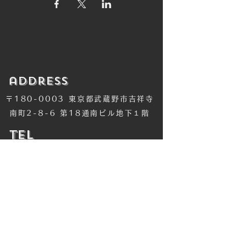
​address
〒180-0003 東京都武蔵野市吉祥寺
南町2-8-6 第18通南ビル地下１階
​TEL
​0422-42-1579
​MANDALA Group