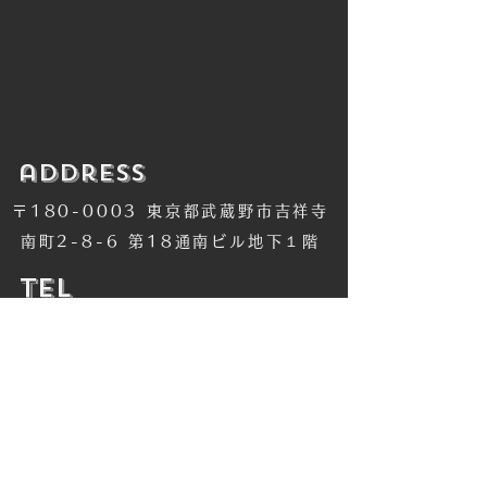
​address
〒180-0003 東京都武蔵野市吉祥寺
南町2-8-6 第18通南ビル地下１階
​TEL
​0422-42-1579
​MANDALA Group