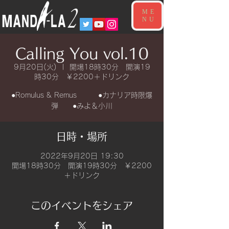
ME
NU
Calling You vol.10
9月20日(火)
  |  
開場18時30分 開演19
時30分 ￥2200＋ドリンク
●Romulus & Remus ●カナリア時限爆
弾 ●みよ＆小川
日時・場所
2022年9月20日 19:30
開場18時30分 開演19時30分 ￥2200
＋ドリンク
このイベントをシェア