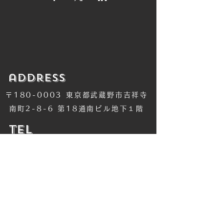
​address
〒180-0003 東京都武蔵野市吉祥寺
南町2-8-6 第18通南ビル地下１階
​TEL
​0422-42-1579
​MANDALA Group