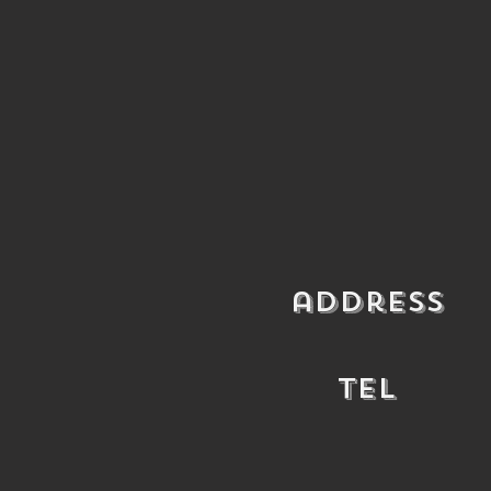
​address
​TEL