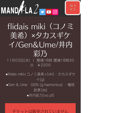
ME
NU
flidais miki（コノミ
美希）×タカスギケ
イ/Gen&Ume/井内
彩乃
11月03日(水)
  |  
開場18時 開演18時30
分 ￥2200
●flidais miki<コノミ美希>(vln)・タカスギケ
イ(g)
●Gen & Ume GEN (g.harmonica) ・梅咲
政孝(ds)
●井内彩乃(vo.pf)
チケットは販売されていません