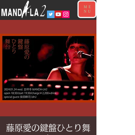
ME
NU
藤原愛の鍵盤ひとり舞