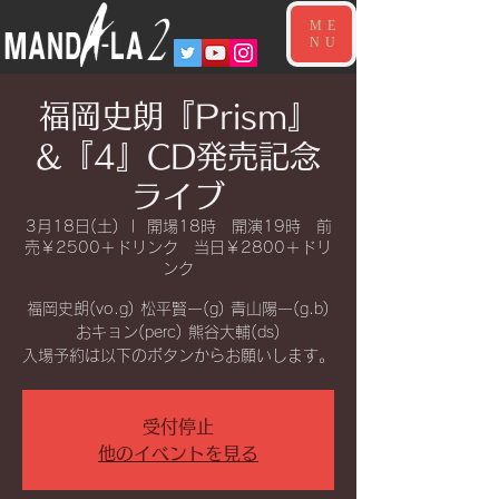
ME
NU
福岡史朗『Prism』
&『4』CD発売記念
ライブ
3月18日(土)
  |  
開場18時 開演19時 前
売￥2500＋ドリンク 当日￥2800＋ドリ
ンク
福岡史朗(vo.g) 松平賢一(g) 青山陽一(g.b)
おキョン(perc) 熊谷大輔(ds)
入場予約は以下のボタンからお願いします。
受付停止
他のイベントを見る