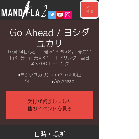
ME
NU
Go Ahead / ヨシダ
ユカリ
10月24日(火)
  |  
開場18時30分 開演19
時30分 前売￥3200＋ドリンク 当日
￥3700＋ドリンク
●ヨシダユカリ(vo.g)Guest 影山
洸 ●Go Ahead
受付が終了しました
他のイベントを見る
日時・場所