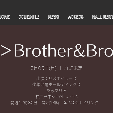
HOME
SCHEDULE
NEWS
ACCESS
HALL REN
Brother&Bro
5月05日(月)
  |  
詳細未定
出演：ザズエイラーズ
少年発電ホールディングス
あみマリア
神戸兄弟×うのしょうじ
開場12時30分 開演13時 ￥2400＋ドリンク