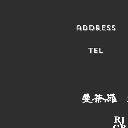
​address
​TEL