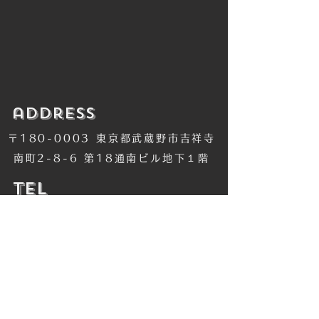
​address
〒180-0003 東京都武蔵野市吉祥寺
南町2-8-6 第18通南ビル地下１階
​TEL
​0422-42-1579
​MANDALA Group