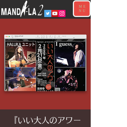
ME
NU
『いい大人のアワー