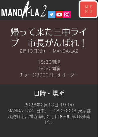
ME
NU
帰って来た三中ライ
ブ 市長がんばれ！
2月13日(金)
  |  
MANDA-LA2
18:30開場
19:30開演
チャージ3000円＋１オーダー
日時・場所
2026年2月13日 19:00
MANDA-LA2, 日本、〒180-0003 東京都
武蔵野市吉祥寺南町２丁目８−６ 第18通南
ビル