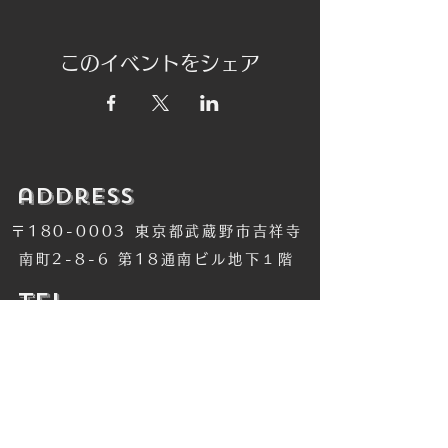
このイベントをシェア
​address
〒180-0003 東京都武蔵野市吉祥寺
南町2-8-6 第18通南ビル地下１階
​TEL
​0422-42-1579
​MANDALA Group