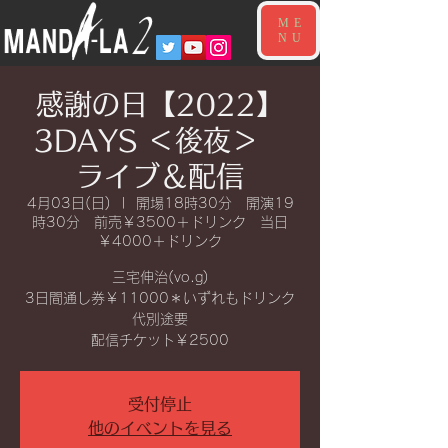
ME
NU
感謝の日【2022】
3DAYS ＜後夜＞
ライブ＆配信
4月03日(日)
  |  
開場18時30分 開演19
時30分 前売￥3500＋ドリンク 当日
￥4000＋ドリンク
三宅伸治(vo.g)
3日間通し券￥11000＊いずれもドリンク
代別途要
配信チケット￥2500
受付停止
他のイベントを見る