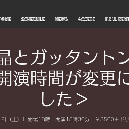
HOME
SCHEDULE
NEWS
ACCESS
HALL REN
晶とガッタント
開演時間が変更
した＞
12日(土)
  |  
開場18時 開演18時30分 ￥3500＋ド