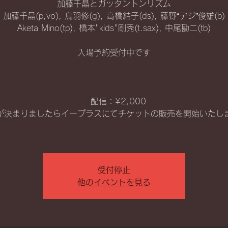
加藤千晶とガッタントンリズム
加藤千晶(p,vo), 鳥羽修(g), 高橋結子(ds), 藤野“デジ”俊雄(b)
Aketa Mino(tp), 橋本"kids"剛秀(t.sax), 中尾勘二(tb)
入場予約受付中です
配信：¥2,000
が決まりましたらイープラスにてチケットの販売を開始いたし
受付停止
他のイベントを見る