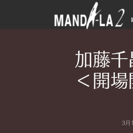
加藤千
＜開場
3月