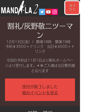
ME
NU
割礼/灰野敬二ツーマ
ン
12月13日(金)
  |  
開場18時 開演19時
予約￥3500＋ドリンク 当日￥4000＋ド
リンク
今回の予約は11月1日より割礼ホームペー
ジより受付します。＊※ご入場は当日整列順
となります
受付が終了しました
他のイベントを見る