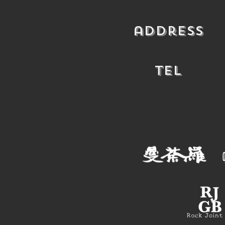
​address
​TEL