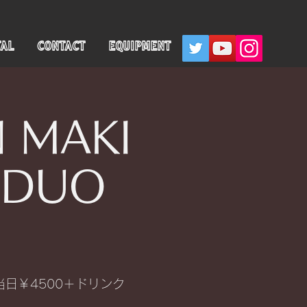
TAL
CONTACT
EQUIPMENT
MAKI
×DUO
当日￥4500＋ドリンク