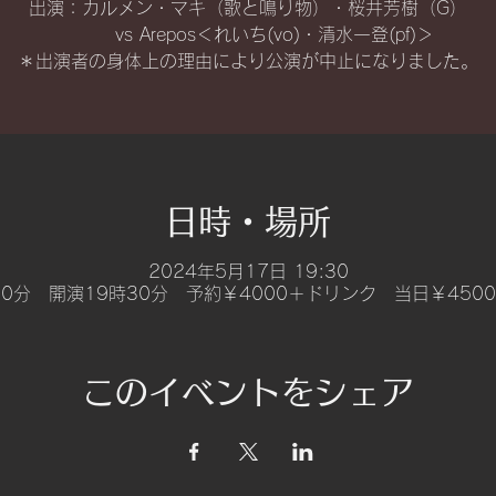
出演：カルメン・マキ（歌と鳴り物）・桜井芳樹（G）
vs Arepos＜れいち(vo)・清水一登(pf)＞
＊出演者の身体上の理由により公演が中止になりました。
日時・場所
2024年5月17日 19:30
30分 開演19時30分 予約￥4000＋ドリンク 当日￥450
このイベントをシェア