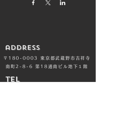
​address
〒180-0003 東京都武蔵野市吉祥寺
南町2-8-6 第18通南ビル地下１階
​TEL
​0422-42-1579
​MANDALA Group