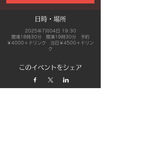
日時・場所
2025年7月04日 19:30
開場18時30分 開演19時30分 予約
￥4000＋ドリンク 当日￥4500＋ドリン
ク
このイベントをシェア
​address
〒180-0003 東京都武蔵野市吉祥寺
南町2-8-6 第18通南ビル地下１階