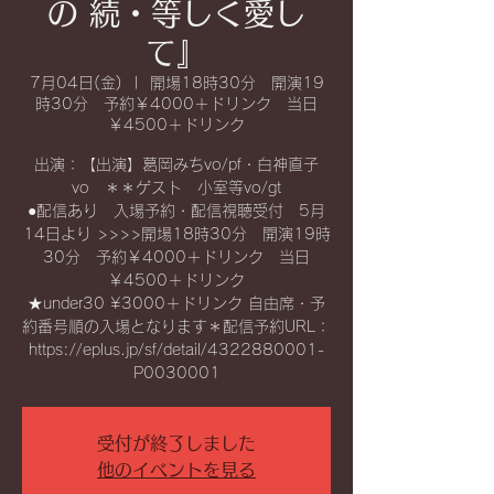
の 続・等しく愛し
て』
7月04日(金)
  |  
開場18時30分 開演19
時30分 予約￥4000＋ドリンク 当日
￥4500＋ドリンク
出演：【出演】葛岡みちvo/pf・白神直子
vo ＊＊ゲスト 小室等vo/gt
●配信あり 入場予約・配信視聴受付 5月
14日より >>>>開場18時30分 開演19時
30分 予約￥4000＋ドリンク 当日
￥4500＋ドリンク
★under30 ¥3000＋ドリンク 自由席・予
約番号順の入場となります＊配信予約URL：
https://eplus.jp/sf/detail/4322880001-
受付が終了しました
他のイベントを見る