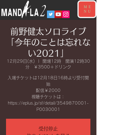
ME
NU
前野健太ソロライブ
「今年のことは忘れな
い2021」
12月29日(水)
  |  
開場12時 開演12時30
分 ￥3500＋ドリンク
入場チケットは12月18日16時より受付開
始
配信￥2000
視聴チケットは：
https://eplus.jp/sf/detail/3549870001-
P0030001
受付停止