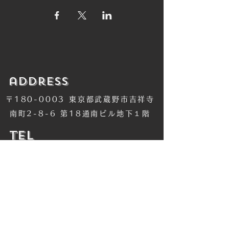
​address
〒180-0003 東京都武蔵野市吉祥寺
南町2-8-6 第18通南ビル地下１階
​TEL
​0422-42-1579
​MANDALA Group