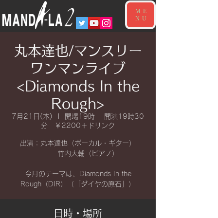
ME
NU
丸本達也/マンスリー
ワンマンライブ
<Diamonds In the
Rough>
7月21日(木)
  |  
開場19時 開演19時30
分 ￥2200＋ドリンク
出演：丸本達也（ボーカル・ギター）
竹内大輔（ピアノ）
今月のテーマは、Diamonds In the
Rough（DIR）（「ダイヤの原石」）
日時・場所