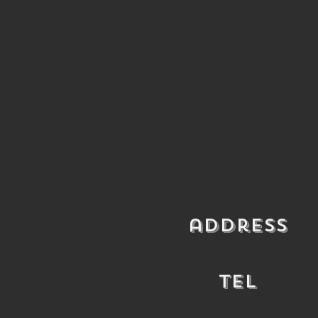
​address
​TEL