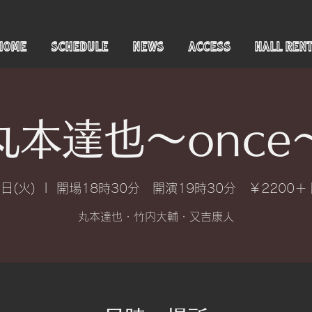
HOME
SCHEDULE
NEWS
ACCESS
HALL REN
丸本達也〜once
日(火)
  |  
開場18時30分 開演19時30分 ￥2200
丸本達也・竹内大輔・又吉康人