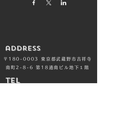
​address
〒180-0003 東京都武蔵野市吉祥寺
南町2-8-6 第18通南ビル地下１階
​TEL
​0422-42-1579
​MANDALA Group