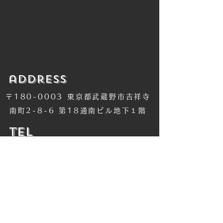
​address
〒180-0003 東京都武蔵野市吉祥寺
南町2-8-6 第18通南ビル地下１階
​TEL
​0422-42-1579
​MANDALA Group