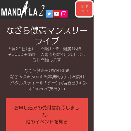
ME
NU
なぎら健壱マンスリー
ライブ
5月29日(土)
  |  
開場17時 開演18時
￥3000＋drink 入場予約は4月26日より
受付開始します
なぎら健壱＋OWN RISK
なぎら健壱(vo.g) 松本典明(g) 叶沢信明
（ペダルスティールギター) 雨宮直己(b) 鈴
木"goboh"茂行(ds)
お申し込みの受付は終了しまし
た。
他のイベントを見る