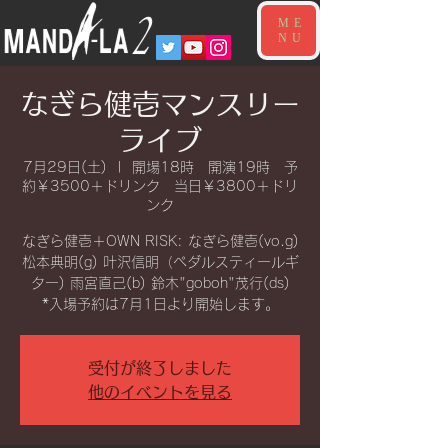
ME
NU
なぎら健壱マンスリー
ライブ
7月29日(土)
  |  
開場18時 開演19時 予
約￥3500＋ドリンク 当日￥3800＋ドリ
ンク
なぎら健壱＋OWN RISK: なぎら健壱(vo.g)
松本典明(g) 叶沢信明（ペダルスティールギ
ター) 雨宮直己(b) 鈴木"goboh"茂行(ds)
*入場予約は7月1日より開始します。
受付が終了しました
他のイベントを見る