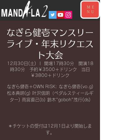
ME
NU
なぎら健壱マンスリー
ライブ・年末リクエス
ト大会
12月30日(土)
  |  
開場17時30分 開演18
時30分 予約￥3500＋ドリンク 当日
￥3800＋ドリンク
なぎら健壱＋OWN RISK: なぎら健壱(vo.g)
松本典明(g) 叶沢信明（ペダルスティールギ
ター) 雨宮直己(b) 鈴木"goboh"茂行(ds)
＊チケットの受付は12月1日より開始しま
す。