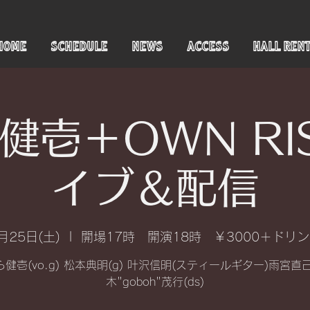
HOME
SCHEDULE
NEWS
ACCESS
HALL REN
健壱＋OWN RI
イブ＆配信
月25日(土)
  |  
開場17時 開演18時 ￥3000＋ドリ
健壱(vo.g) 松本典明(g) 叶沢信明(スティールギター)雨宮直己
木"goboh"茂行(ds)