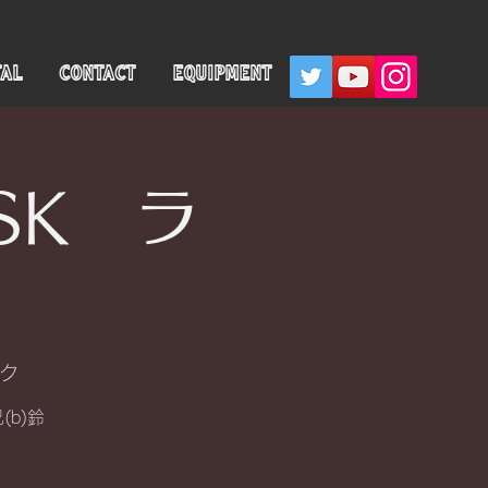
TAL
CONTACT
EQUIPMENT
SK ラ
ンク
(b)鈴