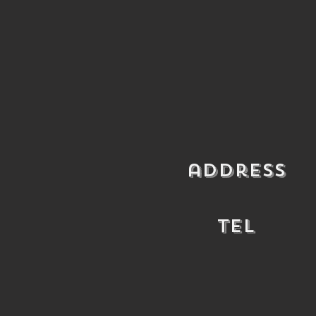
​address
​TEL