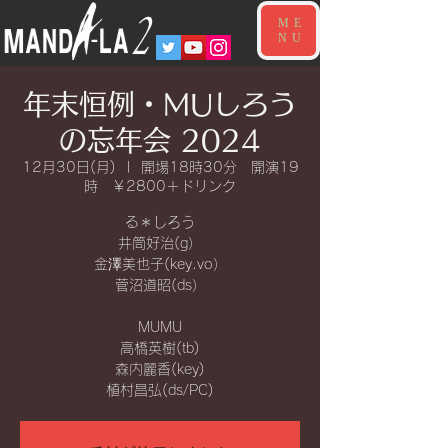
ME
NU
年末恒例・MUしろう
の忘年会 2024
12月30日(月)
  |  
開場18時30分 開演19
時 ￥2800＋ドリンク
る＊しろう
井筒好治(g）
金澤美也子(key.vo）
菅沼道昭(ds）
MUMU
高橋英樹(tb)
森内麗香(key)