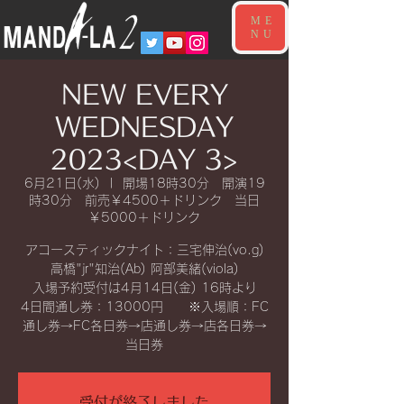
ME
NU
NEW EVERY
WEDNESDAY
2023<DAY 3>
6月21日(水)
  |  
開場18時30分 開演19
時30分 前売￥4500＋ドリンク 当日
￥5000＋ドリンク
アコースティックナイト：三宅伸治(vo.g)
高橋"jr"知治(Ab) 阿部美緒(viola)
入場予約受付は4月14日(金) 16時より
4日間通し券：13000円 ※入場順：FC
通し券→FC各日券→店通し券→店各日券→
受付が終了しました