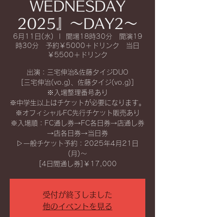
WEDNESDAY
2025』〜DAY2〜
6月11日(水)
  |  
開場18時30分 開演19
時30分 予約￥5000＋ドリンク 当日
￥5500＋ドリンク
出演：三宅伸治&佐藤タイジDUO
[三宅伸治(vo.g)、佐藤タイジ(vo.g)]
※入場整理番号あり
※中学生以上はチケットが必要になります。
※オフィシャルFC先行チケット販売あり
※入場順：FC通し券→FC各日券→店通し券
→店各日券→当日券
▷一般チケット予約：2025年4月21日
(月)〜
[4日間通し券]￥17,000
受付が終了しました
他のイベントを見る