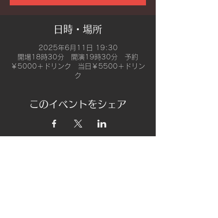
日時・場所
2025年6月11日 19:30
開場18時30分 開演19時30分 予約
￥5000＋ドリンク 当日￥5500＋ドリン
ク
このイベントをシェア
​address
〒180-0003 東京都武蔵野市吉祥寺
南町2-8-6 第18通南ビル地下１階