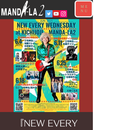
ME
NU
『NEW EVERY