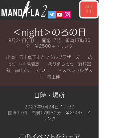
ME
NU
＜night＞のろの日
9月24日(日)
  |  
開場17時 開演17時30
分 ￥2500＋ドリンク
出演：五十嵐正史とソウルブラザーズ の
ろり feat.高橋創 ありまじろう 野村昌
毅 森山あこ あつし ＊スペシャルゲス
ト 村上律
日時・場所
2023年9月24日 17:30
開場17時 開演17時30分 ￥2500＋ド
リンク
このイベントをシェア