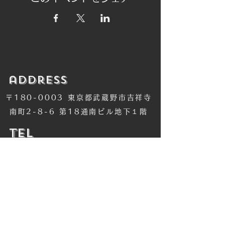
​address
〒180-0003 東京都武蔵野市吉祥寺
南町2-8-6 第18通南ビル地下１階
​TEL
​0422-42-1579
​MANDALA Group