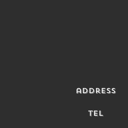
​address
​TEL