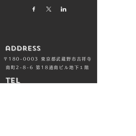
​address
〒180-0003 東京都武蔵野市吉祥寺
南町2-8-6 第18通南ビル地下１階
​TEL
​0422-42-1579
​MANDALA Group