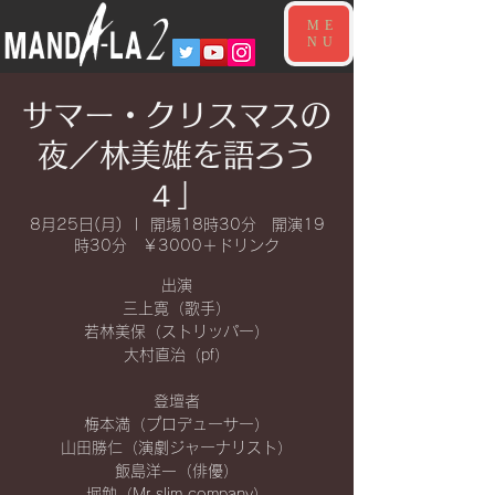
ME
NU
サマー・クリスマスの
夜／林美雄を語ろう
４」
8月25日(月)
  |  
開場18時30分 開演19
時30分 ￥3000＋ドリンク
出演
三上寛（歌手）
若林美保（ストリッパー）
大村直治（pf）
登壇者
梅本満（プロデューサー）
山田勝仁（演劇ジャーナリスト）
飯島洋一（俳優）
堀勉（Mr.slim company）