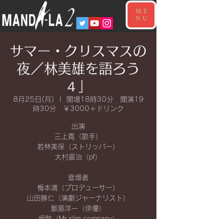
ME
NU
サマー・クリスマスの
夜／林美雄を語ろう
４」
8月25日(月)
  |  
開場18時30分 開演19
時30分 ￥3000＋ドリンク
出演
三上寛（歌手）
若林美保（ストリッパー）
大村直治（pf）
登壇者
梅本満（プロデューサー）
山田勝仁（演劇ジャーナリスト）
飯島洋一（俳優）
堀勉（Mr.slim company）