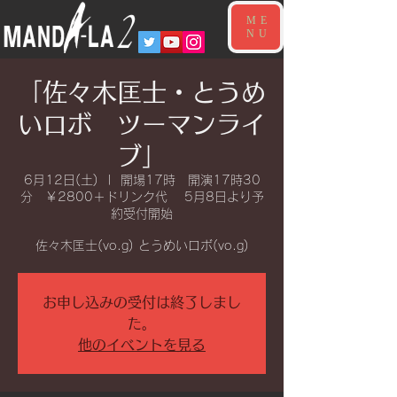
ME
NU
「佐々木匡士・とうめ
いロボ ツーマンライ
ブ」
6月12日(土)
  |  
開場17時 開演17時30
分 ￥2800＋ドリンク代 5月8日より予
約受付開始
佐々木匡士(vo.g) とうめいロボ(vo.g)
お申し込みの受付は終了しまし
た。
他のイベントを見る