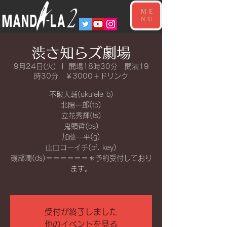
ME
NU
渋さ知らズ劇場
9月24日(火)
  |  
開場18時30分 開演19
時30分 ￥3000＋ドリンク
不破大輔(ukulele-b)
北陽一郎(tp)
立花秀輝(ts)
鬼頭哲(bs)
加藤一平(g)
山口コーイチ(pf. key)
磯部潤(ds)＝＝＝＝＝＝＊予約受付しており
ます。
受付が終了しました
他のイベントを見る