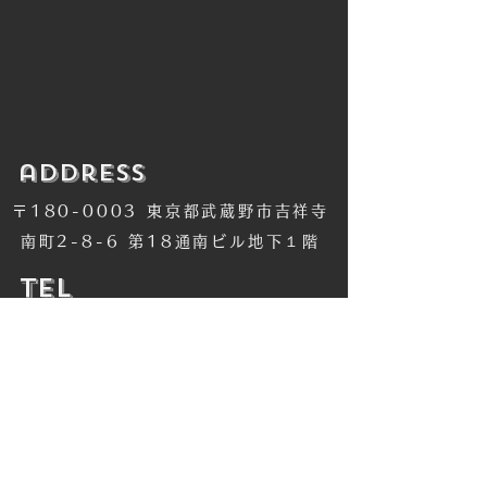
​address
〒180-0003 東京都武蔵野市吉祥寺
南町2-8-6 第18通南ビル地下１階
​TEL
​0422-42-1579
​MANDALA Group