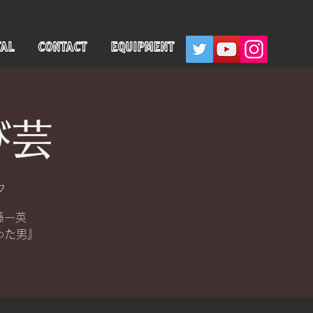
TAL
CONTACT
EQUIPMENT
び芸
ンク
藤一英
なった男』