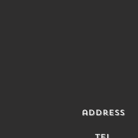
​address
​TEL