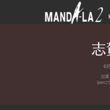
志
6月
出演
(per