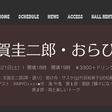
HOME
SCHEDULE
NEWS
ACCESS
HALL REN
賀圭二郎・おら
21日(土)
  |  
開場18時 開演19時 ￥3300＋ドリ
：志賀圭二郎(唄・語り) 助け舟：サスケ(g)竹田裕美子(pf)松
c)ゲスト：KIMIYO>>>>●作：海 牛鬼 第１部：朗読『蝶々に
第２部：唄と楽しいトーク